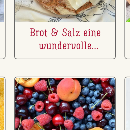
Brot & Salz eine
wun­der­vol­le
Tradition