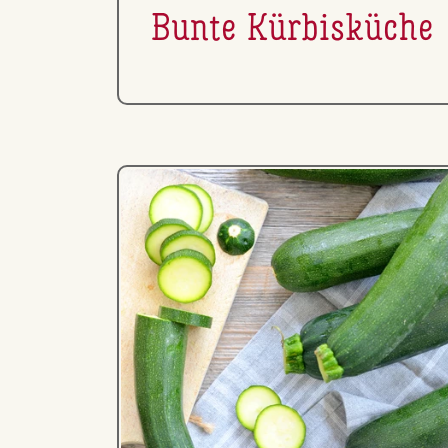
Bunte Kür­bis­kü­che