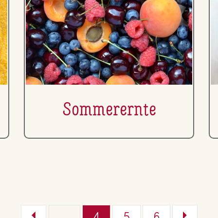
Som­mer­ern­te
...
4
5
6