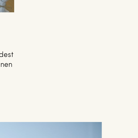
ndest
inen