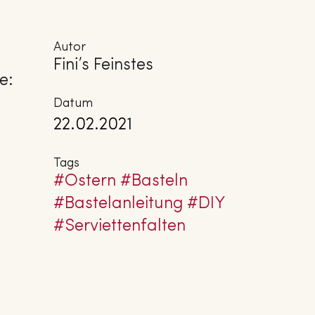
Autor
Fini’s Feinstes
e:
Datum
22.02.2021
Tags
#Ostern
#Basteln
#Bas­tel­an­lei­tung
#DIY
#Ser­vi­et­ten­fal­ten