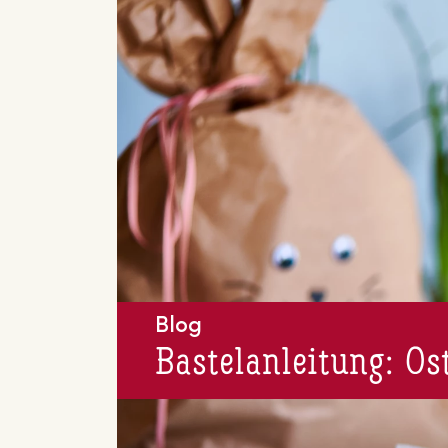
Blog
Bas­tel­an­lei­tung: O