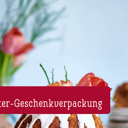
ster-Ge­schenk­ver­pa­ckung