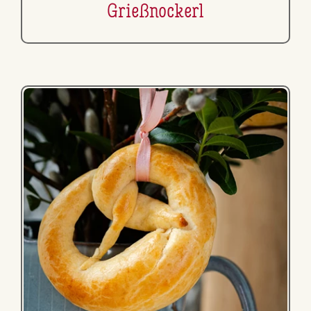
Grieß­no­ckerl