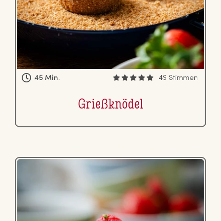
45 Min.
49 Stimmen
Grie­ß­knö­del