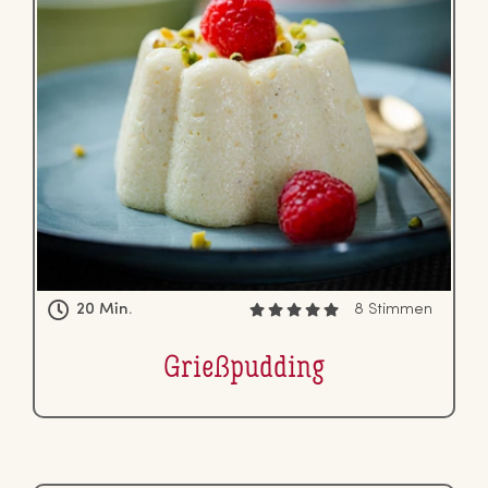
20 Min.
8 Stimmen
Grie­ß­pud­ding