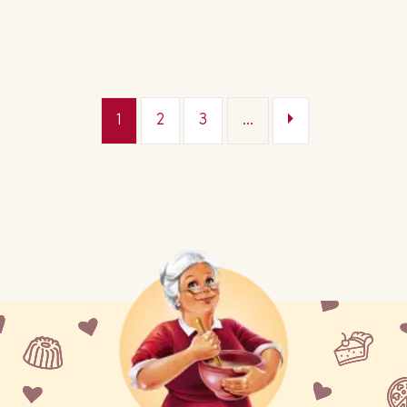
1
2
3
...