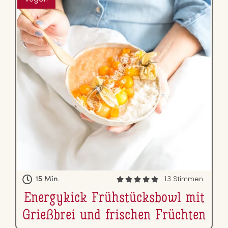
15 Min.
13 Stimmen
En­er­gy­kick Früh­stücks­bowl mit
Grießbrei und frischen Früchten