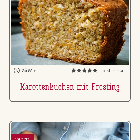
75 Min.
16 Stimmen
Ka­rot­ten­ku­chen mit Frosting
vegan