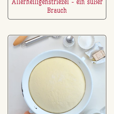
Al­ler­hei­li­gen­s­trie­zel - ein süßer
Brauch