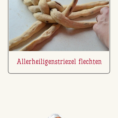
Al­ler­hei­li­gen­s­trie­zel flechten