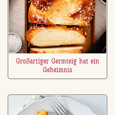
Gro­ß­ar­ti­ger Germteig hat ein
Geheimnis