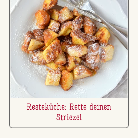
Res­te­kü­che: Rette deinen
Striezel