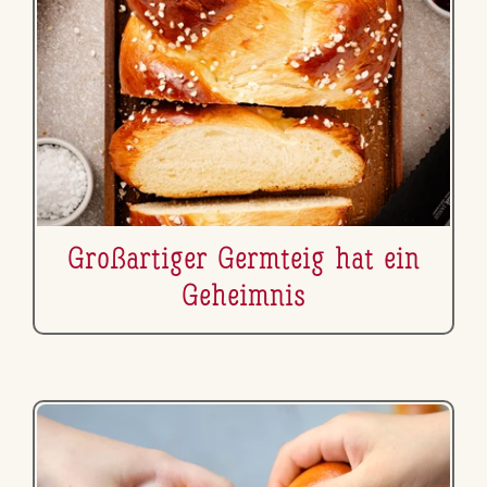
Gro­ß­ar­ti­ger Germteig hat ein
Geheimnis