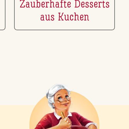
Zau­ber­haf­te Desserts
aus Kuchen