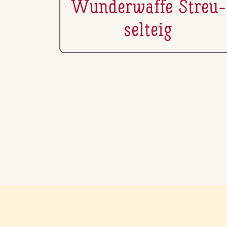
Wun­der­waf­fe Streu­
sel­teig