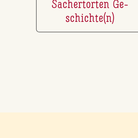
Sa­cher­tor­ten Ge­
schich­te(n)