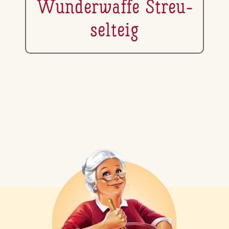
Wun­der­waf­fe Streu­
sel­teig