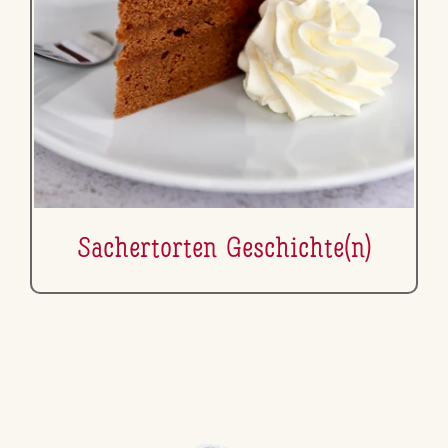
Sa­cher­tor­ten Ge­schich­te(n)