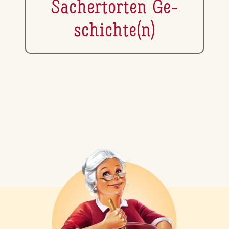
Sa­cher­tor­ten Ge­
schich­te(n)