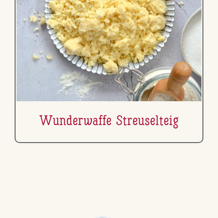
Wun­der­waf­fe Streu­sel­teig