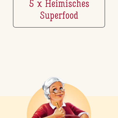
5 x Hei­mi­sches
Superfood