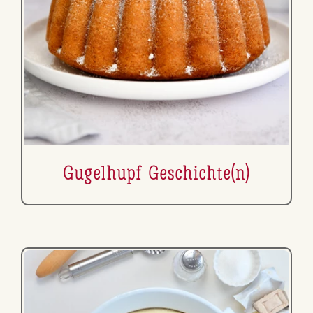
Gugelhupf Ge­schich­te(n)