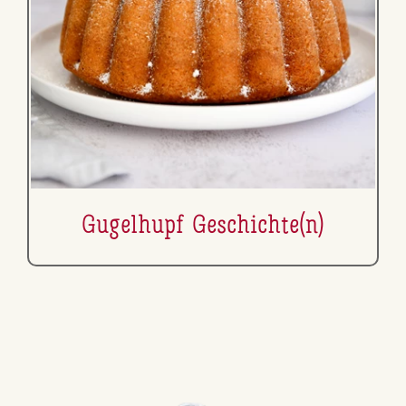
Gugelhupf Ge­schich­te(n)