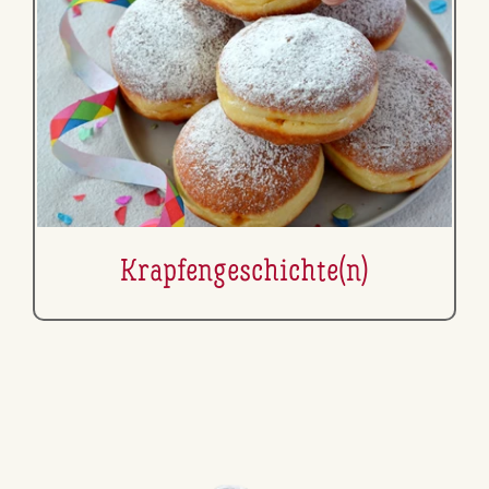
Krap­fen­ge­schich­te(n)