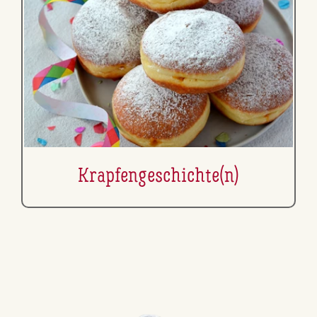
Krap­fen­ge­schich­te(n)