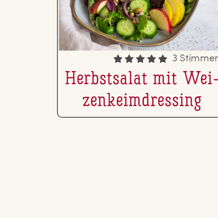
3 Stimme
Herbst­sa­lat mit Wei
zen­keim­dres­sing