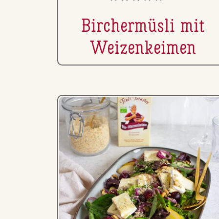
Bir­cher­müs­li mit
Wei­zen­kei­men