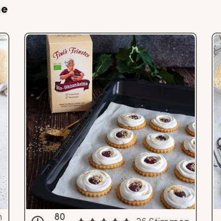
me
n
80