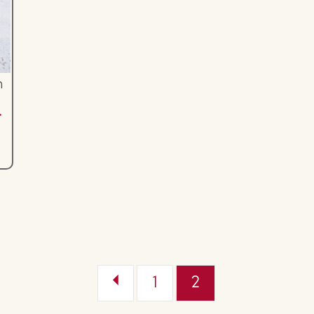
n
­
1
2