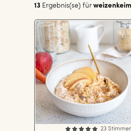
13
Ergebnis(se) für
weizenkei
23 Stimme