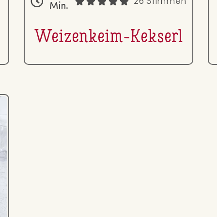
26 Stimmen
Min.
Wei­zen­keim-Kekserl