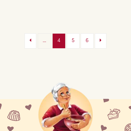
...
4
5
6