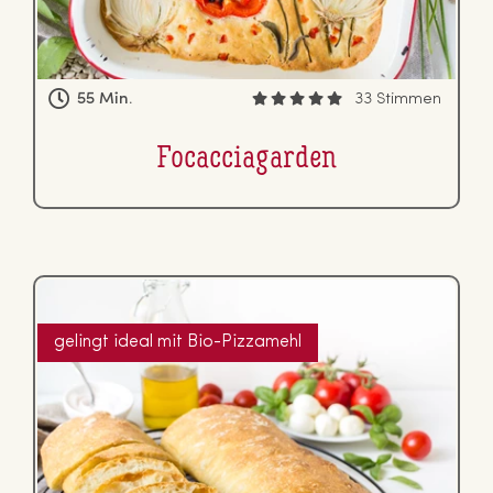
55 Min.
33 Stimmen
Fo­cac­cia­gar­den
gelingt ideal mit Bio-Pizzamehl