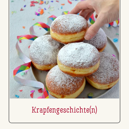
Krap­fen­ge­schich­te(n)