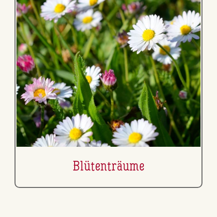
Blü­ten­träu­me