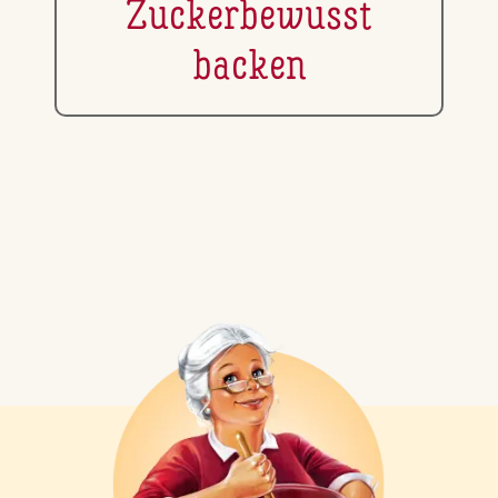
Zu­cker­be­wusst
backen