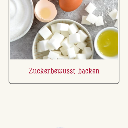
Zu­cker­be­wusst backen