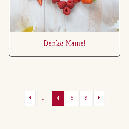
Danke Mama!
...
4
5
6