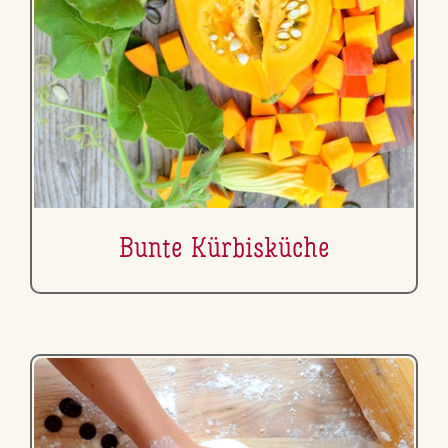
Bunte Kür­bis­kü­che