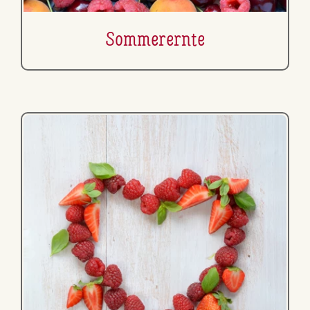
Som­mer­ern­te