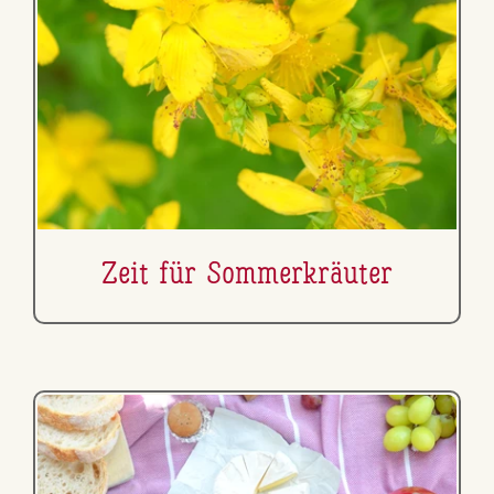
Zeit für Som­mer­kräu­ter