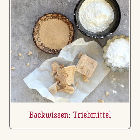
Back­wis­sen: Trieb­mit­tel