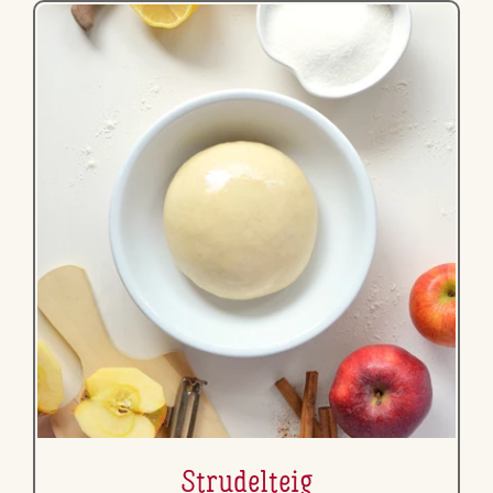
Stru­del­teig