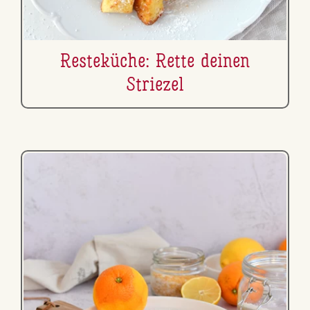
Res­te­kü­che: Rette deinen
Striezel