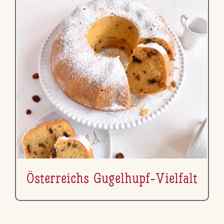
Ös­ter­reichs Gugelhupf-Vielfalt