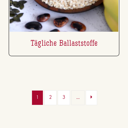
Tägliche Bal­last­stof­fe
1
2
3
...