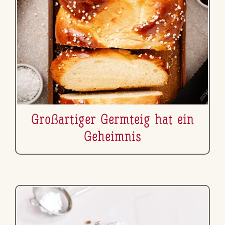
Gro­ß­ar­ti­ger Germteig hat ein
Geheimnis