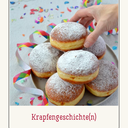
Krap­fen­ge­schich­te(n)