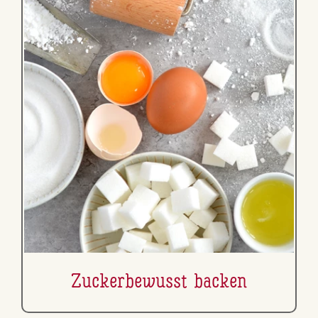
Zu­cker­be­wusst backen