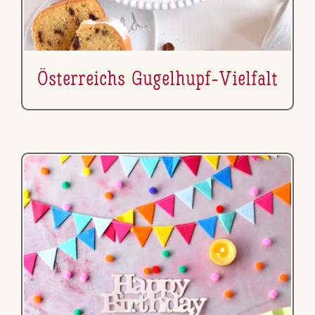
Ös­ter­reichs Gugelhupf-Vielfalt