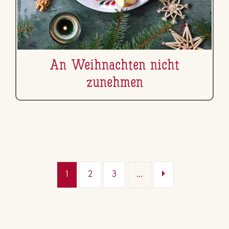
An Weih­nach­ten nicht
zunehmen
1
2
3
...