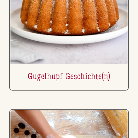
Gugelhupf Ge­schich­te(n)